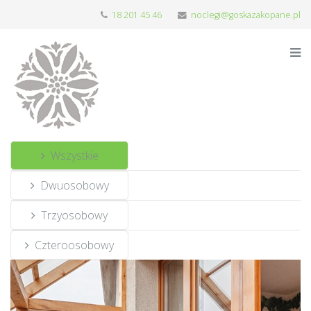
18 201 45 46
noclegi@goskazakopane.pl
Wszystkie
Dwuosobowy
Trzyosobowy
Czteroosobowy