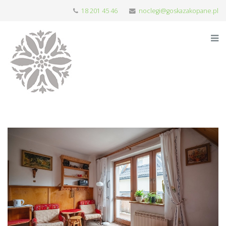
18 201 45 46
noclegi@goskazakopane.pl